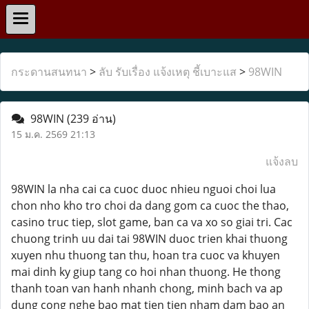
กระดานสนทนา
>
ลับ รับเรื่อง แจ้งเหตุ ชี้เบาะแส
>
98WIN
98WIN
(239 อ่าน)
15 ม.ค. 2569 21:13
แจ้งลบ
98WIN la nha cai ca cuoc duoc nhieu nguoi choi lua
chon nho kho tro choi da dang gom ca cuoc the thao,
casino truc tiep, slot game, ban ca va xo so giai tri. Cac
chuong trinh uu dai tai 98WIN duoc trien khai thuong
xuyen nhu thuong tan thu, hoan tra cuoc va khuyen
mai dinh ky giup tang co hoi nhan thuong. He thong
thanh toan van hanh nhanh chong, minh bach va ap
dung cong nghe bao mat tien tien nham dam bao an