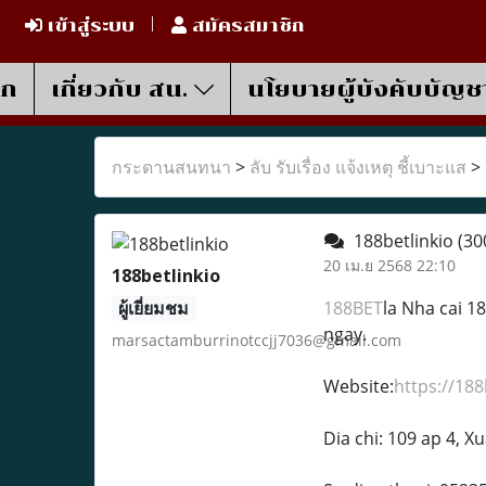
เข้าสู่ระบบ
สมัครสมาชิก
รก
เกี่ยวกับ สน.
นโยบายผู้บังคับบัญช
กระดานสนทนา
>
ลับ รับเรื่อง แจ้งเหตุ ชี้เบาะแส
>
188betlinkio
(30
20 เม.ย 2568 22:10
188betlinkio
ผู้เยี่ยมชม
188BET
la Nha cai 1
ngay.
marsactamburrinotccjj7036@gmail.com
Website:
https://188
Dia chi: 109 ap 4, 