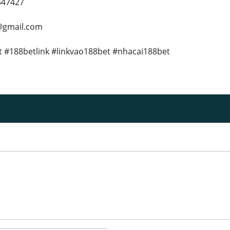
547427
o@gmail.com
t #188betlink #linkvao188bet #nhacai188bet