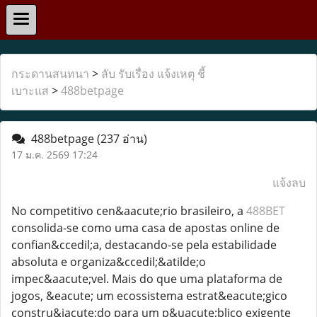
กระดานสนทนา
>
ลับ รับเรื่อง แจ้งเหตุ ชี้
เบาะแส
>
488betpage
488betpage
(237 อ่าน)
17 ม.ค. 2569 17:24
แจ้งลบ
No competitivo cen&aacute;rio brasileiro, a
488BET
consolida-se como uma casa de apostas online de
confian&ccedil;a, destacando-se pela estabilidade
absoluta e organiza&ccedil;&atilde;o
impec&aacute;vel. Mais do que uma plataforma de
jogos, &eacute; um ecossistema estrat&eacute;gico
constru&iacute;do para um p&uacute;blico exigente