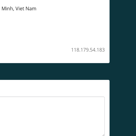
 Minh, Viet Nam
118.179.54.183