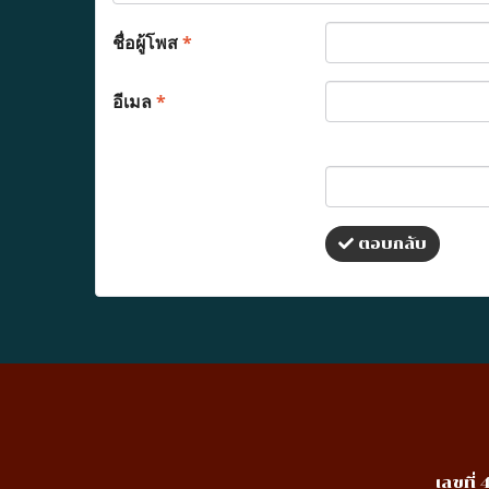
ชื่อผู้โพส
*
อีเมล
*
ตอบกลับ
เลขที