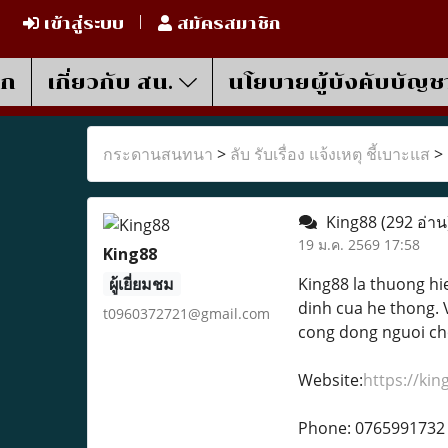
เข้าสู่ระบบ
สมัครสมาชิก
รก
เกี่ยวกับ สน.
นโยบายผู้บังคับบัญช
กระดานสนทนา
>
ลับ รับเรื่อง แจ้งเหตุ ชี้เบาะแส
>
King88
(292 อ่าน
19 ม.ค. 2569 17:58
King88
ผู้เยี่ยมชม
King88 la thuong hi
dinh cua he thong. 
t0960372721@gmail.com
cong dong nguoi ch
Website:
https://ki
Phone: 0765991732