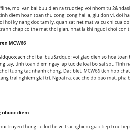
line, moi van bai buu dien ra truc tiep voi nhom tu 2&ndash
tinh diem hoan toan thu cong: cong hai la, giu don vi, doi hay
i hoi ky nang doc tam ly, quan sat net mat va cu chi cua do
 tranh chap co the mat thoi gian, nhat la khi nguoi choi con 
 tren MCW66
dquo;cach choi bai buu&rdquo; voi giao dien so hoa toan b
ong tay, tinh toan diem ngay lap tuc de loai bo sai sot. Tinh na
 choi tuong tac nhanh chong. Dac biet, MCW66 tich hop chat
tang trai nghiem giai tri. Ngoai ra, cac che do bao mat, pha
; nhuoc diem
hoi truyen thong co loi the ve trai nghiem giao tiep truc tie