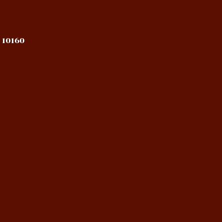
 10160