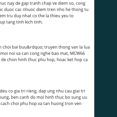
 thuc nay de gap tranh chap ve diem so, cong
huc duoc cac nhuoc diem tren nho he thong tu
iem tru duy nhat co the la thieu yeu to
p tang tinh kich tinh.
ch choi bai buu&rdquo; truyen thong van la lua
uc, moi noi va can cong nghe bao mat, MCW66
an de chon hinh thuc phu hop, hoac ket hop ca
co gia tri rieng, dap ung nhu cau giai tri
hung, ben canh do moi hinh thuc bo sung uu
 cach choi phu hop va tan huong tron ven