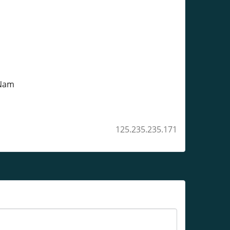
 Nam
125.235.235.171