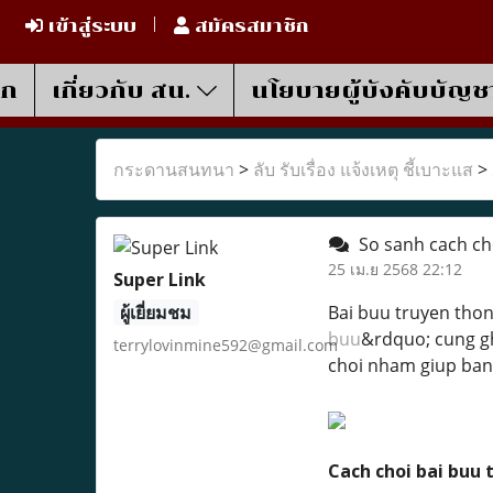
เข้าสู่ระบบ
สมัครสมาชิก
รก
เกี่ยวกับ สน.
นโยบายผู้บังคับบัญช
กระดานสนทนา
>
ลับ รับเรื่อง แจ้งเหตุ ชี้เบาะแส
>
So sanh cach ch
25 เม.ย 2568 22:12
Super Link
ผู้เยี่ยมชม
Bai buu truyen thon
buu
&rdquo; cung ghi
terrylovinmine592@gmail.com
choi nham giup ban 
Cach choi bai buu 