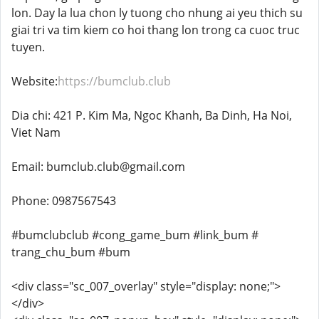
lon. Day la lua chon ly tuong cho nhung ai yeu thich su
giai tri va tim kiem co hoi thang lon trong ca cuoc truc
tuyen.
Website:
https://bumclub.club
Dia chi: 421 P. Kim Ma, Ngoc Khanh, Ba Dinh, Ha Noi,
Viet Nam
Email: bumclub.club@gmail.com
Phone: 0987567543
#bumclubclub #cong_game_bum #link_bum #
trang_chu_bum #bum
<div class="sc_007_overlay" style="display: none;">
</div>