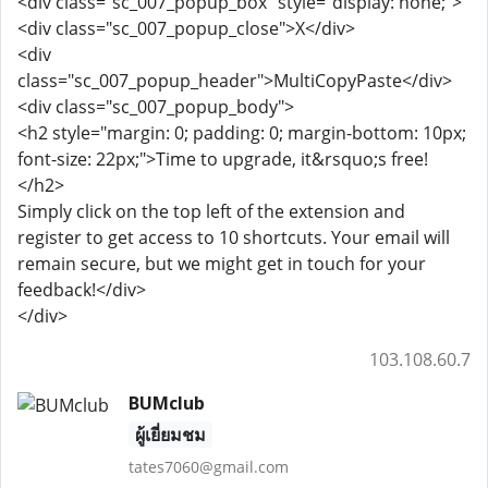
<div class="sc_007_popup_box" style="display: none;">
<div class="sc_007_popup_close">X</div>
<div
class="sc_007_popup_header">MultiCopyPaste</div>
<div class="sc_007_popup_body">
<h2 style="margin: 0; padding: 0; margin-bottom: 10px;
font-size: 22px;">Time to upgrade, it&rsquo;s free!
</h2>
Simply click on the top left of the extension and
register to get access to 10 shortcuts. Your email will
remain secure, but we might get in touch for your
feedback!</div>
</div>
103.108.60.7
BUMclub
ผู้เยี่ยมชม
tates7060@gmail.com