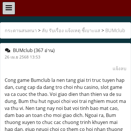
กระดานสนทนา
>
ลับ รับเรื่อง แจ้งเหตุ ชี้เบาะแส
>
BUMclub
BUMclub
(367 อ่าน)
26 เม.ย 2568 13:53
แจ้งลบ
Cong game Bumclub la nen tang giai tri truc tuyen hap
dan, cung cap da dang tro choi nhu casino, slot game
va ca cuoc the thao. Voi giao dien than thien va de su
dung, Bum thu hut nguoi choi voi trai nghiem muot ma
va thu vi. Nen tang nay noi bat voi tinh bao mat cao,
dam bao an toan cho moi giao dich. Ngoai ra, Bum
thuong xuyen to chuc cac chuong trinh khuyen mai
hap dan, giup nguoi choi co them co hoi nhan thuong