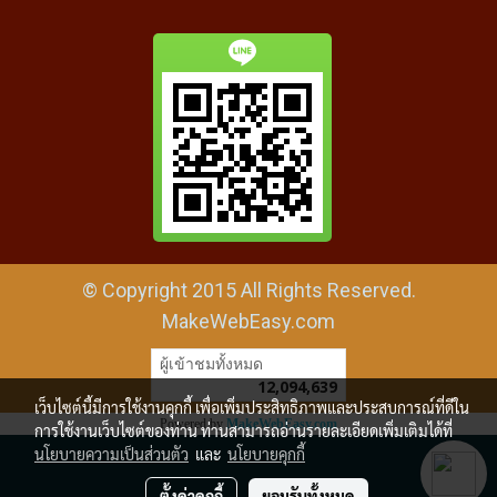
© Copyright 2015 All Rights Reserved.
MakeWebEasy.com
ผู้เข้าชมทั้งหมด
12,094,639
เว็บไซต์นี้มีการใช้งานคุกกี้ เพื่อเพิ่มประสิทธิภาพและประสบการณ์ที่ดีใน
Powered by
MakeWebEasy.com
การใช้งานเว็บไซต์ของท่าน ท่านสามารถอ่านรายละเอียดเพิ่มเติมได้ที่
นโยบายความเป็นส่วนตัว
และ
นโยบายคุกกี้
ตั้งค่าคุกกี้
ยอมรับทั้งหมด