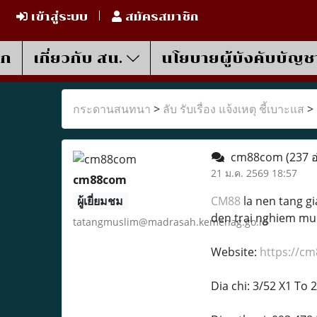
เข้าสู่ระบบ
สมัครสมาชิก
รก
เกี่ยวกับ สน.
นโยบายผู้บังคับบัญช
กระดานสนทนา
>
ลับ รับเรื่อง แจ้งเหตุ ชี้เบาะแส
>
cm88com
(237 อ
21 ม.ค. 2569 18:57
cm88com
ผู้เยี่ยมชม
CM88
la nen tang gi
den trai nghiem mu
tatangmuslim@madrasah.kemenag.go.id
Website:
https://c
Dia chi: 3/52 X1 T