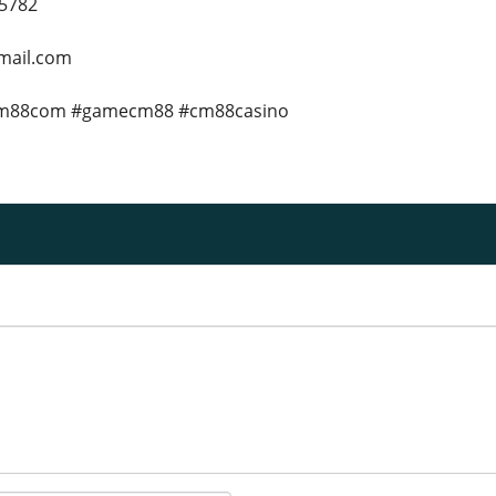
 5782
mail.com
cm88com #gamecm88 #cm88casino