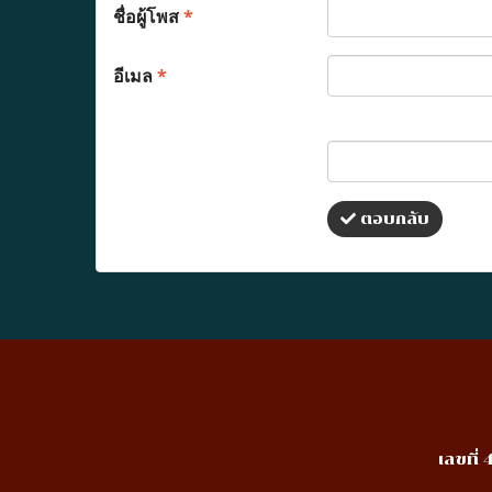
ชื่อผู้โพส
*
อีเมล
*
ตอบกลับ
เลขที