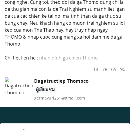
cong nghe. Cung toi, theo doi da ga Thomo dung chi la
de thu gian ma con la de Trai Nghiem su manh liet, gan
da cua cac chien ke tai noi ma tinh than da ga thuc su
bung chay. Neu khach hang co muon trai nghiem su loi
keo cua mon The Thao nay, hay truy nhap ngay
THOMO & nhap cuoc cung mang xa hoi dam me da ga
Thomo
Chi tiet lien he :
nhan dinh ga chien Thomo
14.178.165.190
Dagatructiep Thomoco
ผู้เยี่ยมชม
germayuri261@gmail.com