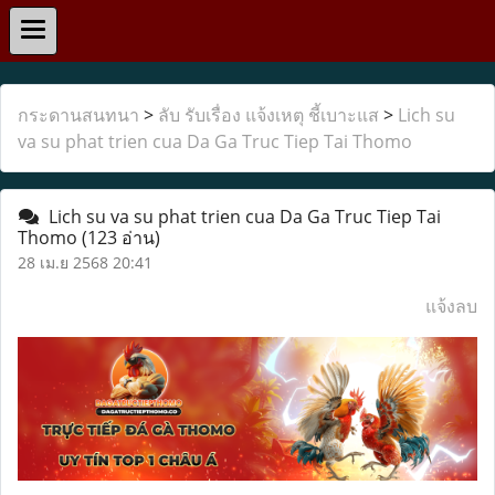
กระดานสนทนา
>
ลับ รับเรื่อง แจ้งเหตุ ชี้เบาะแส
>
Lich su
va su phat trien cua Da Ga Truc Tiep Tai Thomo
Lich su va su phat trien cua Da Ga Truc Tiep Tai
Thomo
(123 อ่าน)
28 เม.ย 2568 20:41
แจ้งลบ