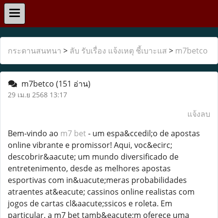
กระดานสนทนา
>
ลับ รับเรื่อง แจ้งเหตุ ชี้เบาะแส
>
m7betco
m7betco
(151 อ่าน)
29 เม.ย 2568 13:17
แจ้งลบ
Bem-vindo ao
m7 bet
- um espa&ccedil;o de apostas
online vibrante e promissor! Aqui, voc&ecirc;
descobrir&aacute; um mundo diversificado de
entretenimento, desde as melhores apostas
esportivas com in&uacute;meras probabilidades
atraentes at&eacute; cassinos online realistas com
jogos de cartas cl&aacute;ssicos e roleta. Em
particular, a m7 bet tamb&eacute;m oferece uma