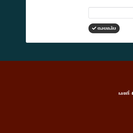
ตอบกลับ
เลขที