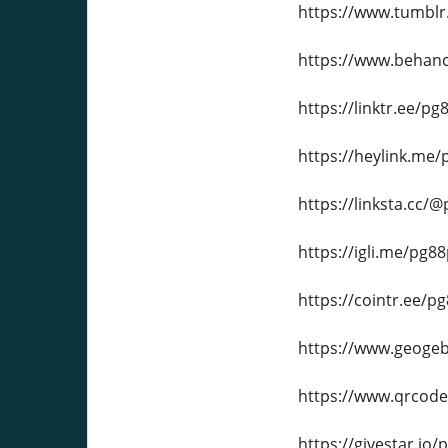
https://www.tumbl
https://www.behan
https://linktr.ee/p
https://heylink.me
https://linksta.cc/
https://igli.me/pg8
https://cointr.ee/p
https://www.geoge
https://www.qrcod
https://givestar.io