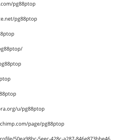
r.com/pg88ptop
ce.net/pg88ptop
g88ptop
/pg88ptop/
@pg88ptop
8ptop
g88ptop
bra.org/u/pg88ptop
echimp.com/page/pg88ptop
/profile/50ea98bc-5eec-428c-a287-846e873bbe46