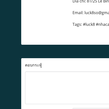
Dia chi: 81/25 Le B
Email: luck8so@gma
Tags: #luck8 #nhaca
ตอบกระทู้