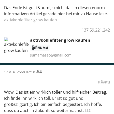
Das Ende ist gut f&uuml;r mich, da ich diesen enorm
informativen Artikel gerade hier bei mir zu Hause lese.
aktivkohlefilter grow kaufen
137.59.221.242
aktivkohlefilter grow kaufen
ผู้เยี่ยมชม
sumamaseo@gmail.com
#4
12 ต.ค. 2568 02:18
แจ้งลบ
Wow! Das ist ein wirklich toller und hilfreicher Beitrag.
Ich finde ihn wirklich toll. Er ist so gut und
gro&szlig;artig. Ich bin einfach begeistert. Ich hoffe,
dass du auch in Zukunft so weitermachst.
LLC