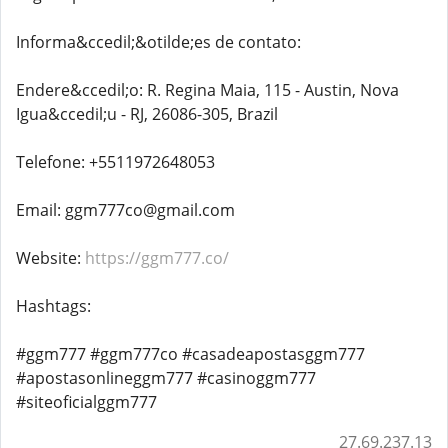
Informa&ccedil;&otilde;es de contato:
Endere&ccedil;o: R. Regina Maia, 115 - Austin, Nova
Igua&ccedil;u - RJ, 26086-305, Brazil
Telefone: +5511972648053
Email: ggm777co@gmail.com
Website:
https://ggm777.co/
Hashtags:
#ggm777 #ggm777co #casadeapostasggm777
#apostasonlineggm777 #casinoggm777
#siteoficialggm777
27.69.237.13