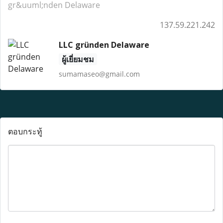
gr&uuml;nden Delaware
137.59.221.242
LLC gründen Delaware
ผู้เยี่ยมชม
sumamaseo@gmail.com
ตอบกระทู้