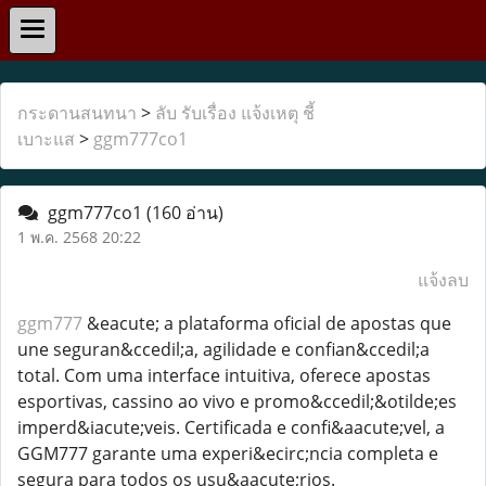
กระดานสนทนา
>
ลับ รับเรื่อง แจ้งเหตุ ชี้
เบาะแส
>
ggm777co1
ggm777co1
(160 อ่าน)
1 พ.ค. 2568 20:22
แจ้งลบ
ggm777
&eacute; a plataforma oficial de apostas que
une seguran&ccedil;a, agilidade e confian&ccedil;a
total. Com uma interface intuitiva, oferece apostas
esportivas, cassino ao vivo e promo&ccedil;&otilde;es
imperd&iacute;veis. Certificada e confi&aacute;vel, a
GGM777 garante uma experi&ecirc;ncia completa e
segura para todos os usu&aacute;rios.