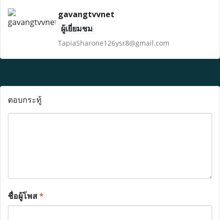
gavangtvvnet
ผู้เยี่ยมชม
TapiaSharone126ysr8@gmail.com
ตอบกระทู้
ชื่อผู้โพส
*