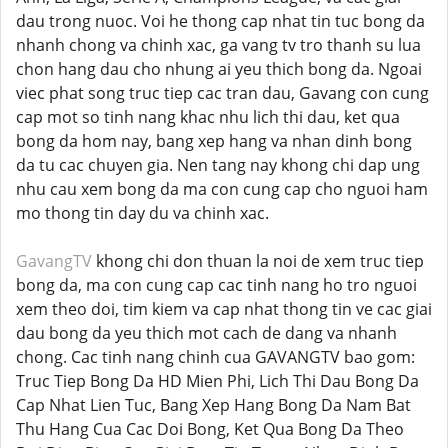
dau trong nuoc. Voi he thong cap nhat tin tuc bong da
nhanh chong va chinh xac, ga vang tv tro thanh su lua
chon hang dau cho nhung ai yeu thich bong da. Ngoai
viec phat song truc tiep cac tran dau, Gavang con cung
cap mot so tinh nang khac nhu lich thi dau, ket qua
bong da hom nay, bang xep hang va nhan dinh bong
da tu cac chuyen gia. Nen tang nay khong chi dap ung
nhu cau xem bong da ma con cung cap cho nguoi ham
mo thong tin day du va chinh xac.
GavangTV
khong chi don thuan la noi de xem truc tiep
bong da, ma con cung cap cac tinh nang ho tro nguoi
xem theo doi, tim kiem va cap nhat thong tin ve cac giai
dau bong da yeu thich mot cach de dang va nhanh
chong. Cac tinh nang chinh cua GAVANGTV bao gom:
Truc Tiep Bong Da HD Mien Phi, Lich Thi Dau Bong Da
Cap Nhat Lien Tuc, Bang Xep Hang Bong Da Nam Bat
Thu Hang Cua Cac Doi Bong, Ket Qua Bong Da Theo