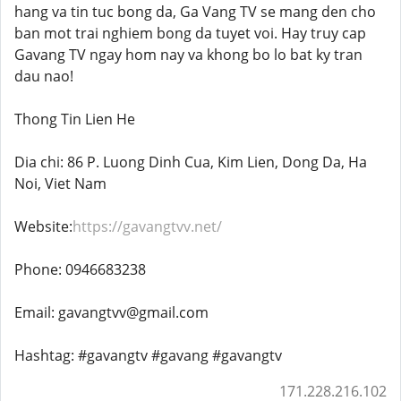
hang va tin tuc bong da, Ga Vang TV se mang den cho
ban mot trai nghiem bong da tuyet voi. Hay truy cap
Gavang TV ngay hom nay va khong bo lo bat ky tran
dau nao!
Thong Tin Lien He
Dia chi: 86 P. Luong Dinh Cua, Kim Lien, Dong Da, Ha
Noi, Viet Nam
Website:
https://gavangtvv.net/
Phone: 0946683238
Email: gavangtvv@gmail.com
Hashtag: #gavangtv #gavang #gavangtv
171.228.216.102