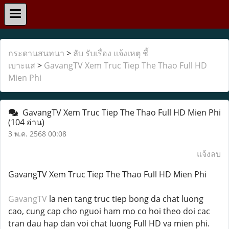
กระดานสนทนา
>
ลับ รับเรื่อง แจ้งเหตุ ชี้
เบาะแส
>
GavangTV Xem Truc Tiep The Thao Full HD
Mien Phi
GavangTV Xem Truc Tiep The Thao Full HD Mien Phi
(104 อ่าน)
3 พ.ค. 2568 00:08
แจ้งลบ
GavangTV Xem Truc Tiep The Thao Full HD Mien Phi
GavangTV
la nen tang truc tiep bong da chat luong
cao, cung cap cho nguoi ham mo co hoi theo doi cac
tran dau hap dan voi chat luong Full HD va mien phi.