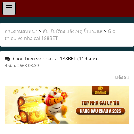
กระดานสนทนา
>
ลับ รับเรื่อง แจ้งเหตุ ชี้เบาะแส
>
Gioi
thieu ve nha cai 188BET
Gioi thieu ve nha cai 188BET
(119 อ่าน)
4 พ.ค. 2568 03:39
แจ้งลบ