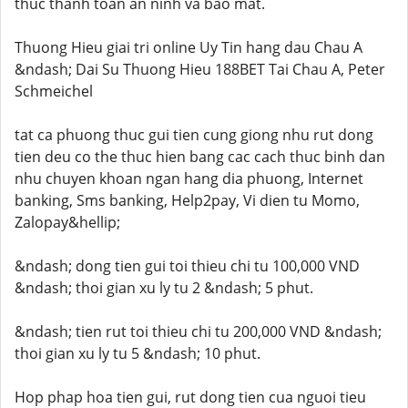
thuc thanh toan an ninh va bao mat.
Thuong Hieu giai tri online Uy Tin hang dau Chau A
&ndash; Dai Su Thuong Hieu 188BET Tai Chau A, Peter
Schmeichel
tat ca phuong thuc gui tien cung giong nhu rut dong
tien deu co the thuc hien bang cac cach thuc binh dan
nhu chuyen khoan ngan hang dia phuong, Internet
banking, Sms banking, Help2pay, Vi dien tu Momo,
Zalopay&hellip;
&ndash; dong tien gui toi thieu chi tu 100,000 VND
&ndash; thoi gian xu ly tu 2 &ndash; 5 phut.
&ndash; tien rut toi thieu chi tu 200,000 VND &ndash;
thoi gian xu ly tu 5 &ndash; 10 phut.
Hop phap hoa tien gui, rut dong tien cua nguoi tieu