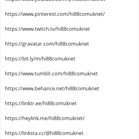
https://www.pinterest.com/hi88comuknet/
https://www.twitch.tv/hi88comuknet
https://gravatar.com/hi88comuknet
https://bit.ly/m/hi88comuknet
https://www.tumblr.com/hi88comuknet
https://www.behance.net/hi88comuknet
https://linktr.ee/hi88comuknet
https://heylink.me/hi88comuknet/
https://linksta.cc/@hi88comuknet