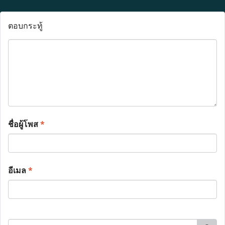
ตอบกระทู้
ชื่อผู้โพส
*
อีเมล
*