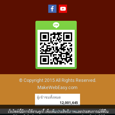
© Copyright 2015 All Rights Reserved.
MakeWebEasy.com
ผู้เข้าชมทั้งหมด
12,001,645
เว็บไซต์นี้มีการใช้งานคุกกี้ เพื่อเพิ่มประสิทธิภาพและประสบการณ์ที่ดีใน
Powered by
MakeWebEasy.com