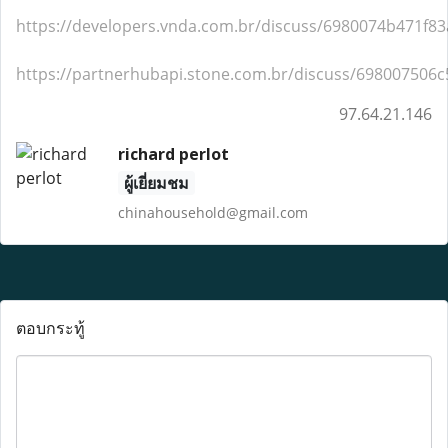
https://developers.vnda.com.br/discuss/6980074b471f8
https://partnerhubapi.stone.com.br/discuss/698007506
97.64.21.146
richard perlot
ผู้เยี่ยมชม
chinahousehold@gmail.com
ตอบกระทู้