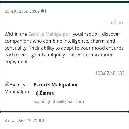
#1
30 ม.ค. 2569 20:09
แจ้งลบ
Within the
Escorts Mahipalpur
, you&rsquo;ll discover
companions who combine intelligence, charm, and
sensuality. Their ability to adapt to your mood ensures
each meeting feels uniquely crafted for maximum
enjoyment.
103.87.48.133
Escorts Mahipalpur
ผู้เยี่ยมชม
saahillguptaa@gmail.com
#2
3 ก.พ. 2569 19:20