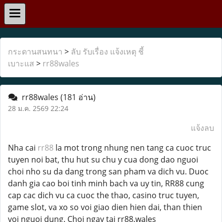
กระดานสนทนา
>
ลับ รับเรื่อง แจ้งเหตุ ชี้
เบาะแส
>
rr88wales
rr88wales
(181 อ่าน)
28 ม.ค. 2569 22:24
แจ้งลบ
Nha cai
rr88
la mot trong nhung nen tang ca cuoc truc
tuyen noi bat, thu hut su chu y cua dong dao nguoi
choi nho su da dang trong san pham va dich vu. Duoc
danh gia cao boi tinh minh bach va uy tin, RR88 cung
cap cac dich vu ca cuoc the thao, casino truc tuyen,
game slot, va xo so voi giao dien hien dai, than thien
voi nguoi dung. Choi ngay tai rr88.wales