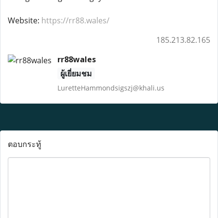
Website:
https://rr88.wales/
185.213.82.165
rr88wales
ผู้เยี่ยมชม
LuretteHammondsigszj@khali.us
ตอบกระทู้