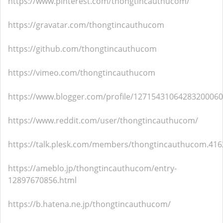
https://www.pinterest.com/thongtincauthucom/
https://gravatar.com/thongtincauthucom
https://github.com/thongtincauthucom
https://vimeo.com/thongtincauthucom
https://www.blogger.com/profile/12715431064283200060
https://www.reddit.com/user/thongtincauthucom/
https://talk.plesk.com/members/thongtincauthucom.41
https://ameblo.jp/thongtincauthucom/entry-
12897670856.html
https://b.hatena.ne.jp/thongtincauthucom/