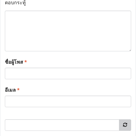
ตอบกระทู้
ชื่อผู้โพส
*
อีเมล
*