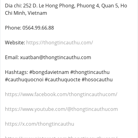
Dia chi: 252 D. Le Hong Phong, Phuong 4, Quan 5, Ho
Chi Minh, Vietnam
Phone: 0564.99.66.88
Website:
https://thongtincauthu.com/
Email: xuatban@thongtincauthu.com
Hashtags: #bongdavietnam #thongtincauthu
#cauthuquocnoi #cauthuquocte #hosocauthu
https://www.facebook.com/thongtincauthucom/
https://www.youtube.com/@thongtincauthucom
https://x.com/thongtincauthu