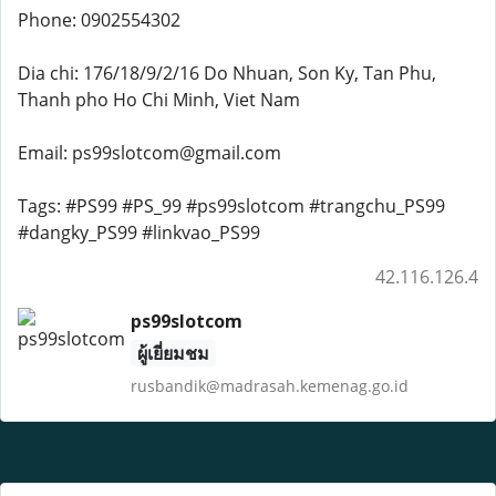
Phone: 0902554302
Dia chi: 176/18/9/2/16 Do Nhuan, Son Ky, Tan Phu,
Thanh pho Ho Chi Minh, Viet Nam
Email: ps99slotcom@gmail.com
Tags: #PS99 #PS_99 #ps99slotcom #trangchu_PS99
#dangky_PS99 #linkvao_PS99
42.116.126.4
ps99slotcom
ผู้เยี่ยมชม
rusbandik@madrasah.kemenag.go.id