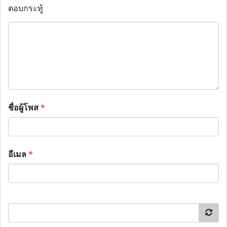
ตอบกระทู้
ชื่อผู้โพส
*
อีเมล
*