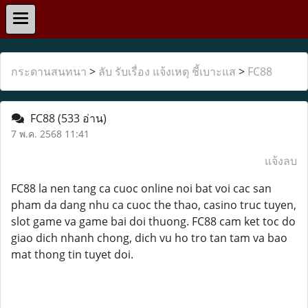
กระดานสนทนา
>
ลับ รับเรื่อง แจ้งเหตุ ชี้เบาะแส
>
FC88
FC88
(533 อ่าน)
7 พ.ค. 2568 11:41
แจ้งลบ
FC88 la nen tang ca cuoc online noi bat voi cac san
pham da dang nhu ca cuoc the thao, casino truc tuyen,
slot game va game bai doi thuong. FC88 cam ket toc do
giao dich nhanh chong, dich vu ho tro tan tam va bao
mat thong tin tuyet doi.