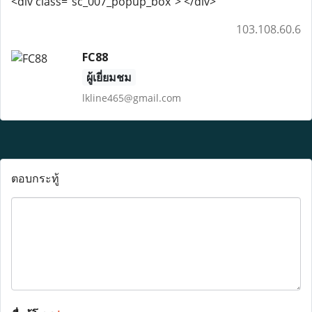
<div class="sc_007_popup_box"> </div>
103.108.60.6
FC88
ผู้เยี่ยมชม
lkline465@gmail.com
ตอบกระทู้