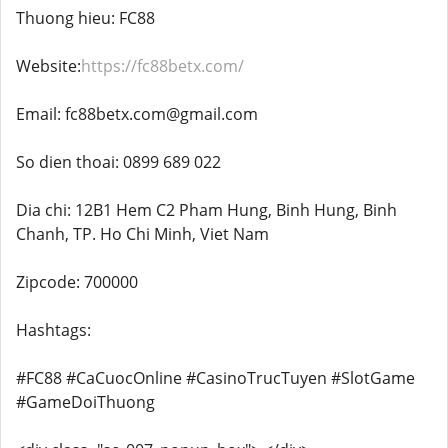
Thuong hieu: FC88
Website:
https://fc88betx.com/
Email: fc88betx.com@gmail.com
So dien thoai: 0899 689 022
Dia chi: 12B1 Hem C2 Pham Hung, Binh Hung, Binh
Chanh, TP. Ho Chi Minh, Viet Nam
Zipcode: 700000
Hashtags:
#FC88 #CaCuocOnline #CasinoTrucTuyen #SlotGame
#GameDoiThuong