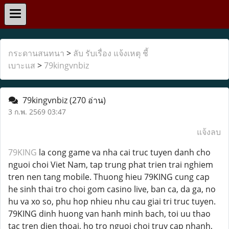
กระดานสนทนา
>
ลับ รับเรื่อง แจ้งเหตุ ชี้
เบาะแส
>
79kingvnbiz
79kingvnbiz
(270 อ่าน)
3 ก.พ. 2569 03:47
แจ้งลบ
79KING
la cong game va nha cai truc tuyen danh cho
nguoi choi Viet Nam, tap trung phat trien trai nghiem
tren nen tang mobile. Thuong hieu 79KING cung cap
he sinh thai tro choi gom casino live, ban ca, da ga, no
hu va xo so, phu hop nhieu nhu cau giai tri truc tuyen.
79KING dinh huong van hanh minh bach, toi uu thao
tac tren dien thoai, ho tro nguoi choi truy cap nhanh,