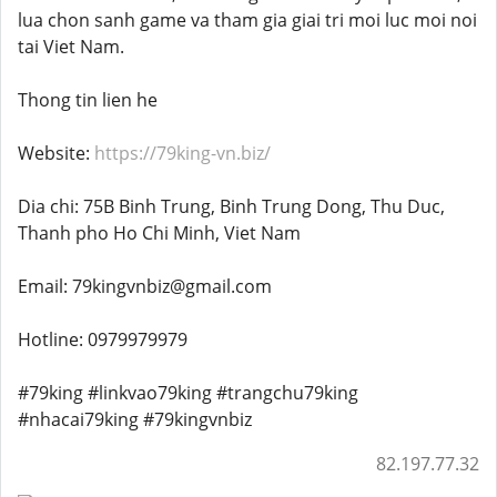
lua chon sanh game va tham gia giai tri moi luc moi noi
tai Viet Nam.
Thong tin lien he
Website:
https://79king-vn.biz/
Dia chi: 75B Binh Trung, Binh Trung Dong, Thu Duc,
Thanh pho Ho Chi Minh, Viet Nam
Email: 79kingvnbiz@gmail.com
Hotline: 0979979979
#79king #linkvao79king #trangchu79king
#nhacai79king #79kingvnbiz
82.197.77.32