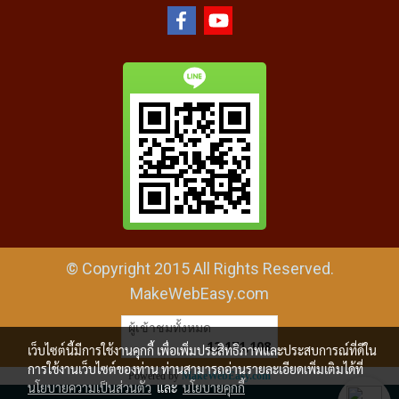
© Copyright 2015 All Rights Reserved.
MakeWebEasy.com
ผู้เข้าชมทั้งหมด
12,171,108
เว็บไซต์นี้มีการใช้งานคุกกี้ เพื่อเพิ่มประสิทธิภาพและประสบการณ์ที่ดีใน
การใช้งานเว็บไซต์ของท่าน ท่านสามารถอ่านรายละเอียดเพิ่มเติมได้ที่
Powered by
MakeWebEasy.com
นโยบายความเป็นส่วนตัว
และ
นโยบายคุกกี้