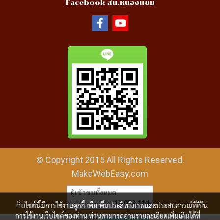
Facebook สน.หนองแขม
© Copyright 2015 All Rights Reserved.
MakeWebEasy.com
ผู้เข้าชมทั้งหมด
12,073,114
เว็บไซต์นี้มีการใช้งานคุกกี้ เพื่อเพิ่มประสิทธิภาพและประสบการณ์ที่ดีใน
การใช้งานเว็บไซต์ของท่าน ท่านสามารถอ่านรายละเอียดเพิ่มเติมได้ที่
Powered by
MakeWebEasy.com