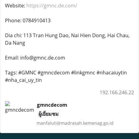
Website:
https://gmnc.de.com/
Phone: 0784910413
Dia chi: 113 Tran Hung Dao, Nai Hien Dong, Hai Chau,
Da Nang
Email: info@gmnc.de.com
Tags: #GMNC #gmncdecom #linkgmnc #nhacaiuytin
#nha_cai_uy_tin
192.166.246.22
gmncdecom
ผู้เยี่ยมชม
manfaluti@madrasah.kemenag.go.id