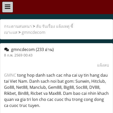
กระดานสนทนา
>
ลับ รับเรื่อง แจ้งเหตุ ชี้
เบาะแส
>
gmncdecom
gmncdecom
(233 อ่าน)
8 ก.พ. 2569 00:43
แจ้งลบ
GMNC
tong hop danh sach cac nha cai uy tin hang dau
tai Viet Nam. Danh sach noi bat gom: Sunwin, Hitclub,
Go88, Net88, Manclub, Gem88, Big88, Soc88, DV88,
Rikbet, Bin88, Ricbet va Max88. Dam bao cai nhin khach
quan va gia tri lon cho cac cuoc thu trong cong dong
ca cuoc truc tuyen.