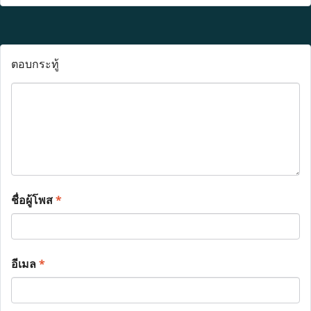
ตอบกระทู้
ชื่อผู้โพส
*
อีเมล
*