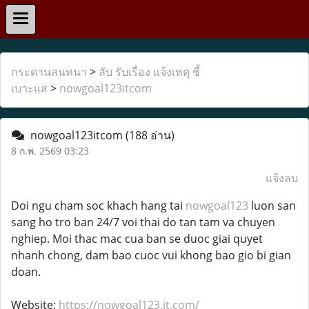
กระดานสนทนา
>
ลับ รับเรื่อง แจ้งเหตุ ชี้
เบาะแส
>
nowgoal123itcom
nowgoal123itcom
(188 อ่าน)
8 ก.พ. 2569 03:23
แจ้งลบ
Doi ngu cham soc khach hang tai
nowgoal123
luon san
sang ho tro ban 24/7 voi thai do tan tam va chuyen
nghiep. Moi thac mac cua ban se duoc giai quyet
nhanh chong, dam bao cuoc vui khong bao gio bi gian
doan.
Website:
https://nowgoal123.it.com/