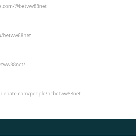
ds.com/@betww88net
/p/betww88net
etww88net/
sedebate.com/people/ncbetww88net