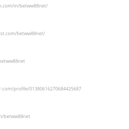
in.com/in/betww88net/
est.com/betww88net/
/betww88net
r.com/profile/01380616270684425687
om/betww88net