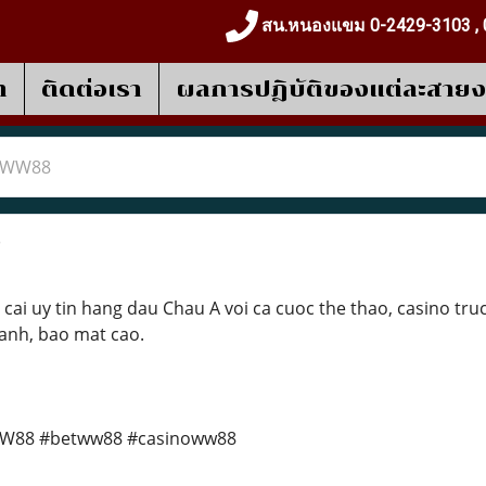
สน.หนองแขม 0-2429-3103 , 
า
ติดต่อเรา
ผลการปฎิบัติของแต่ละสาย
WW88
)
ai uy tin hang dau Chau A voi ca cuoc the thao, casino tru
hanh, bao mat cao.
W88 #betww88 #casinoww88