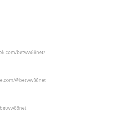
ook.com/betww88net/
be.com/@betww88net
m/betww88net