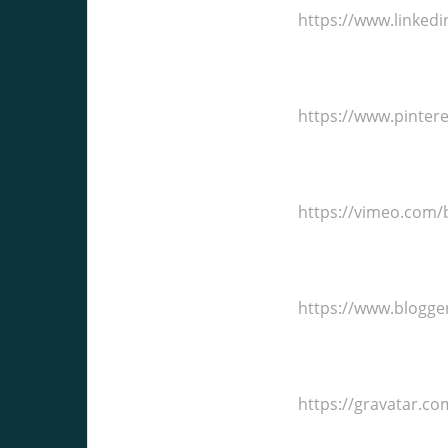
https://www.linked
https://www.pinter
https://vimeo.com
https://www.blogge
https://gravatar.c