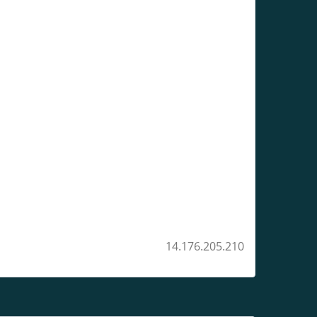
14.176.205.210