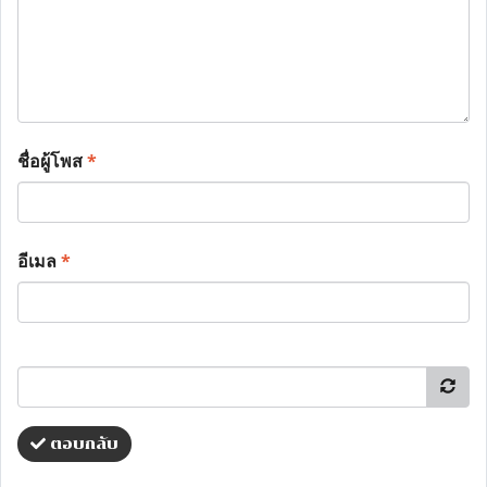
ชื่อผู้โพส
*
อีเมล
*
ตอบกลับ