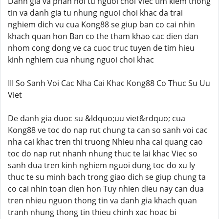
Danh gia va phan hoi tu nguoi choi Viec tim kiem thong
tin va danh gia tu nhung nguoi choi khac da trai
nghiem dich vu cua Kong88 se giup ban co cai nhin
khach quan hon Ban co the tham khao cac dien dan
nhom cong dong ve ca cuoc truc tuyen de tim hieu
kinh nghiem cua nhung nguoi choi khac
III So Sanh Voi Cac Nha Cai Khac Kong88 Co Thuc Su Uu
Viet
De danh gia duoc su &ldquo;uu viet&rdquo; cua
Kong88 ve toc do nap rut chung ta can so sanh voi cac
nha cai khac tren thi truong Nhieu nha cai quang cao
toc do nap rut nhanh nhung thuc te lai khac Viec so
sanh dua tren kinh nghiem nguoi dung toc do xu ly
thuc te su minh bach trong giao dich se giup chung ta
co cai nhin toan dien hon Tuy nhien dieu nay can dua
tren nhieu nguon thong tin va danh gia khach quan
tranh nhung thong tin thieu chinh xac hoac bi