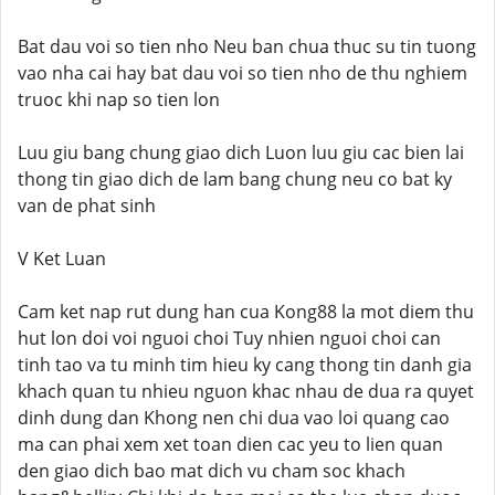
Bat dau voi so tien nho Neu ban chua thuc su tin tuong
vao nha cai hay bat dau voi so tien nho de thu nghiem
truoc khi nap so tien lon
Luu giu bang chung giao dich Luon luu giu cac bien lai
thong tin giao dich de lam bang chung neu co bat ky
van de phat sinh
V Ket Luan
Cam ket nap rut dung han cua Kong88 la mot diem thu
hut lon doi voi nguoi choi Tuy nhien nguoi choi can
tinh tao va tu minh tim hieu ky cang thong tin danh gia
khach quan tu nhieu nguon khac nhau de dua ra quyet
dinh dung dan Khong nen chi dua vao loi quang cao
ma can phai xem xet toan dien cac yeu to lien quan
den giao dich bao mat dich vu cham soc khach