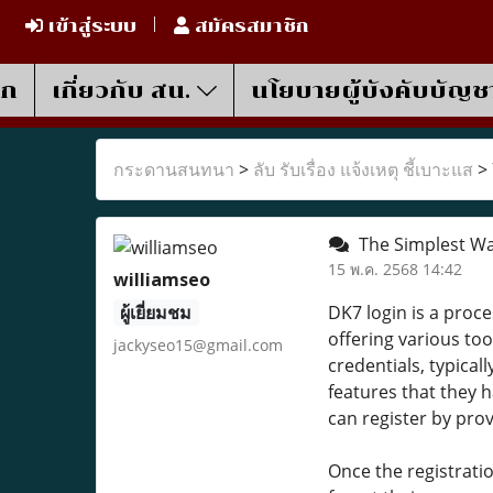
เข้าสู่ระบบ
สมัครสมาชิก
รก
เกี่ยวกับ สน.
นโยบายผู้บังคับบัญช
กระดานสนทนา
>
ลับ รับเรื่อง แจ้งเหตุ ชี้เบาะแส
>
The Simplest Wa
15 พ.ค. 2568 14:42
williamseo
ผู้เยี่ยมชม
DK7 login is a proc
offering various too
jackyseo15@gmail.com
credentials, typica
features that they h
can register by pro
Once the registrati