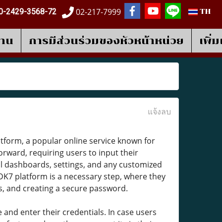
02-217-7999
0-2429-3568-72
TH
งาน
การมีส่วนร่วมของหัวหน้าหน่วย
เพิ่
แจ้งลบ
atform, a popular online service known for
forward, requiring users to input their
al dashboards, settings, and any customized
 DK7 platform is a necessary step, where they
s, and creating a secure password.
 and enter their credentials. In case users