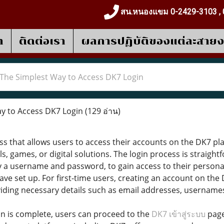
สน.หนองแขม 0-2429-3103 , 
า
ติดต่อเรา
ผลการปฎิบัติของแต่ละสาย
The Simplest Way to Access DK7 Login
y to Access DK7 Login
(129 อ่าน)
ess that allows users to access their accounts on the DK7 pl
ls, games, or digital solutions. The login process is straight
lly a username and password, to gain access to their person
ave set up. For first-time users, creating an account on the
viding necessary details such as email addresses, username
on is complete, users can proceed to the
DK7 เข้าสู่ระบบ
page