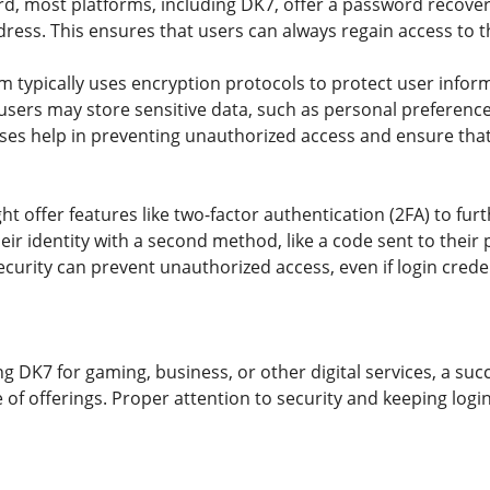
d, most platforms, including DK7, offer a password recovery 
ress. This ensures that users can always regain access to th
m typically uses encryption protocols to protect user info
s users may store sensitive data, such as personal preferen
ses help in preventing unauthorized access and ensure that 
ht offer features like two-factor authentication (2FA) to fur
their identity with a second method, like a code sent to their
security can prevent unauthorized access, even if login cre
 DK7 for gaming, business, or other digital services, a succes
e of offerings. Proper attention to security and keeping login