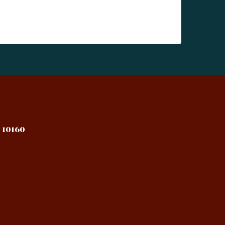
 10160