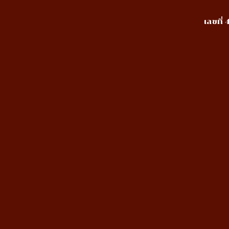
เลขที