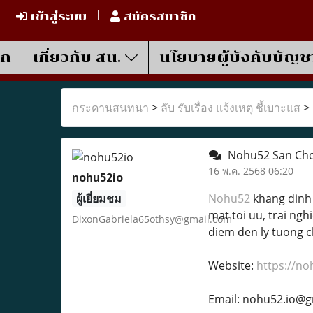
เข้าสู่ระบบ
สมัครสมาชิก
รก
เกี่ยวกับ สน.
นโยบายผู้บังคับบัญช
กระดานสนทนา
>
ลับ รับเรื่อง แจ้งเหตุ ชี้เบาะแส
>
Nohu52 San Cho
16 พ.ค. 2568 06:20
nohu52io
ผู้เยี่ยมชม
Nohu52
khang dinh 
mat toi uu, trai ng
DixonGabriela65othsy@gmail.com
diem den ly tuong ch
Website:
https://no
Email: nohu52.io@g