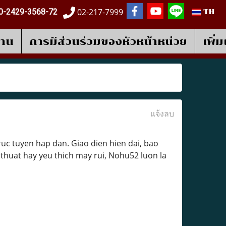
02-217-7999
0-2429-3568-72
TH
งาน
การมีส่วนร่วมของหัวหน้าหน่วย
เพิ่
แจ้งลบ
ruc tuyen hap dan. Giao dien hien dai, bao
thuat hay yeu thich may rui, Nohu52 luon la