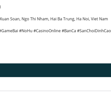
1
 Xuan Soan, Ngo Thi Nham, Hai Ba Trung, Ha Noi, Viet Nam
#GameBai #NoHu #CasinoOnline #BanCa #SanChoiDinhCao