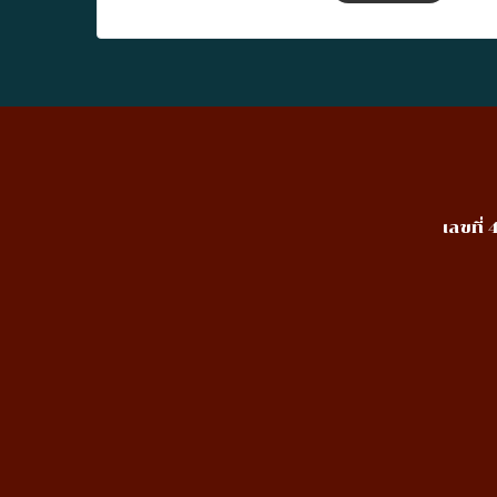
เลขที