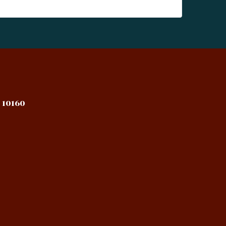
 10160