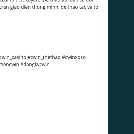
 tren giao dien thong minh, de thao tac va toi
win_casino #cwin_thethao #cwinxoso
tiencwin #dangkycwin