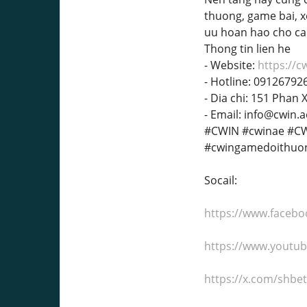
thuong, game bai, xo
uu hoan hao cho ca m
Thong tin lien he
- Website:
https://c
- Hotline: 09126792
- Dia chi: 151 Phan
- Email: info@cwin.a
#CWIN #cwinae #CW
#cwingamedoithuon
Socail:
https://www.faceb
https://www.yout
https://x.com/shbe