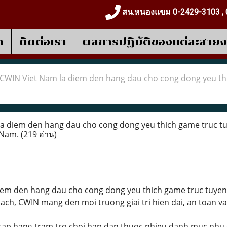
สน.หนองแขม 0-2429-3103 , 
า
ติดต่อเรา
ผลการปฎิบัติของแต่ละสาย
CWIN Viet Nam la diem den hang dau cho cong dong yeu thic
 diem den hang dau cho cong dong yeu thich game truc tu
t Nam.
(219 อ่าน)
iem den hang dau cho cong dong yeu thich game truc tuyen 
ch, CWIN mang den moi truong giai tri hien dai, an toan va 
ap hang tram tro choi hap dan thuoc nhieu danh muc nhu ca