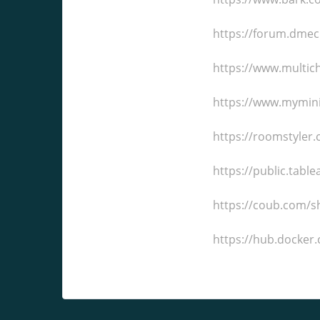
https://forum.dme
https://www.multi
https://www.mymin
https://roomstyler
https://public.tabl
https://coub.com/
https://hub.docke