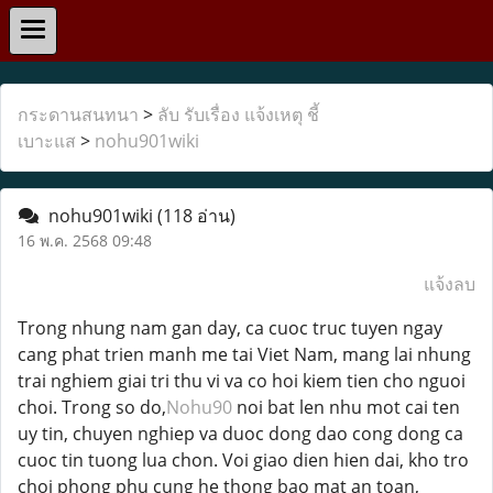
กระดานสนทนา
>
ลับ รับเรื่อง แจ้งเหตุ ชี้
เบาะแส
>
nohu901wiki
nohu901wiki
(118 อ่าน)
16 พ.ค. 2568 09:48
แจ้งลบ
Trong nhung nam gan day, ca cuoc truc tuyen ngay
cang phat trien manh me tai Viet Nam, mang lai nhung
trai nghiem giai tri thu vi va co hoi kiem tien cho nguoi
choi. Trong so do,
Nohu90
noi bat len nhu mot cai ten
uy tin, chuyen nghiep va duoc dong dao cong dong ca
cuoc tin tuong lua chon. Voi giao dien hien dai, kho tro
choi phong phu cung he thong bao mat an toan,