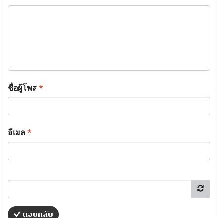
ชื่อผู้โพส
*
อีเมล
*
ตอบกลับ