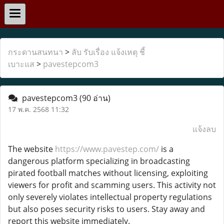
กระดานสนทนา
>
ลับ รับเรื่อง แจ้งเหตุ ชี้
เบาะแส
>
pavestepcom3
pavestepcom3
(90 อ่าน)
17 พ.ค. 2568 11:32
แจ้งลบ
The website
https://www.pavestep.com/
is a
dangerous platform specializing in broadcasting
pirated football matches without licensing, exploiting
viewers for profit and scamming users. This activity not
only severely violates intellectual property regulations
but also poses security risks to users. Stay away and
report this website immediately.