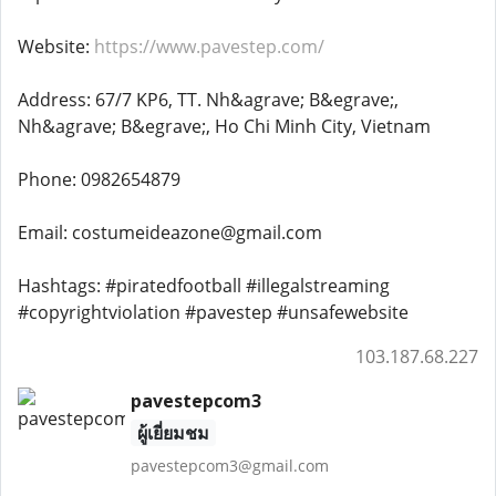
Website:
https://www.pavestep.com/
Address: 67/7 KP6, TT. Nh&agrave; B&egrave;,
Nh&agrave; B&egrave;, Ho Chi Minh City, Vietnam
Phone: 0982654879
Email: costumeideazone@gmail.com
Hashtags: #piratedfootball #illegalstreaming
#copyrightviolation #pavestep #unsafewebsite
103.187.68.227
pavestepcom3
ผู้เยี่ยมชม
pavestepcom3@gmail.com