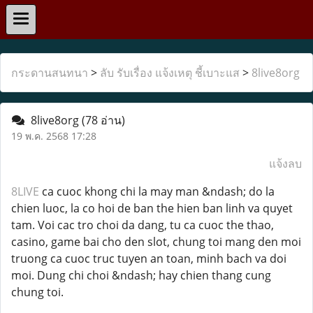
กระดานสนทนา
>
ลับ รับเรื่อง แจ้งเหตุ ชี้เบาะแส
>
8live8org
8live8org
(78 อ่าน)
19 พ.ค. 2568 17:28
แจ้งลบ
8LIVE
ca cuoc khong chi la may man &ndash; do la
chien luoc, la co hoi de ban the hien ban linh va quyet
tam. Voi cac tro choi da dang, tu ca cuoc the thao,
casino, game bai cho den slot, chung toi mang den moi
truong ca cuoc truc tuyen an toan, minh bach va doi
moi. Dung chi choi &ndash; hay chien thang cung
chung toi.