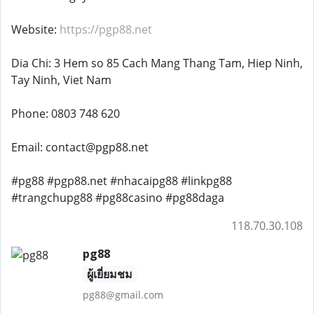
Website:
https://pgp88.net
Dia Chi: 3 Hem so 85 Cach Mang Thang Tam, Hiep Ninh,
Tay Ninh, Viet Nam
Phone: 0803 748 620
Email: contact@pgp88.net
#pg88 #pgp88.net #nhacaipg88 #linkpg88
#trangchupg88 #pg88casino #pg88daga
118.70.30.108
pg88
ผู้เยี่ยมชม
pg88@gmail.com