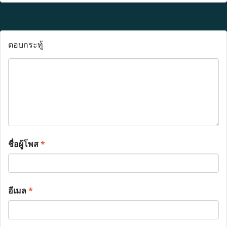
ตอบกระทู้
ชื่อผู้โพส
*
อีเมล
*