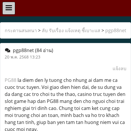
กระดานสนทนา
>
ลับ รับเรื่อง แจ้งเหตุ ชี้เบาะแส
>
pgp88net
pgp88net
(84 อ่าน)
20 พ.ค. 2568 13:23
แจ้งลบ
PG88
la diem den ly tuong cho nhung ai dam me ca
cuoc truc tuyen. Voi giao dien hien dai, de su dung va
da dang cac tro choi tu the thao, casino truc tuyen den
slot game hap dan PG88 mang den cho nguoi choi trai
nghiem giai tri dinh cao. Chung toi cam ket cung cap
moi truong choi an toan, minh bach va ho tro khach
hang tan tinh, giup ban yen tam tan huong niem vui ca
cuoc moi ngay.