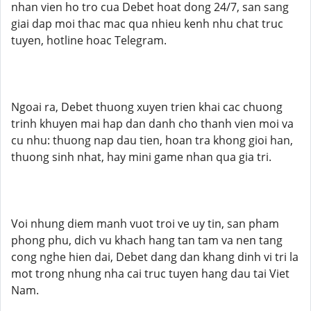
nhan vien ho tro cua Debet hoat dong 24/7, san sang
giai dap moi thac mac qua nhieu kenh nhu chat truc
tuyen, hotline hoac Telegram.
Ngoai ra, Debet thuong xuyen trien khai cac chuong
trinh khuyen mai hap dan danh cho thanh vien moi va
cu nhu: thuong nap dau tien, hoan tra khong gioi han,
thuong sinh nhat, hay mini game nhan qua gia tri.
Voi nhung diem manh vuot troi ve uy tin, san pham
phong phu, dich vu khach hang tan tam va nen tang
cong nghe hien dai, Debet dang dan khang dinh vi tri la
mot trong nhung nha cai truc tuyen hang dau tai Viet
Nam.