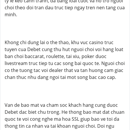
ty le keo canh tranh, da dang loai cuoc va ho tro nguoi
choi theo doi tran dau truc tiep ngay tren nen tang cua
minh.
Khong chi dung lai o the thao, khu vuc casino truc
tuyen cua Debet cung thu hut nguoi choi voi hang loat
ban choi baccarat, roulette, tai xiu, poker duoc
livestream truc tiep tu cac song bai quoc te. Nguoi choi
co the tuong tac voi dealer that va tan huong cam giac
chan thuc nhu dang ngoi tai mot song bac cao cap.
Van de bao mat va cham soc khach hang cung duoc
Debet dac biet chu trong. He thong bao mat dat chuan
quoc te voi cong nghe ma hoa SSL giup bao ve toi da
thong tin ca nhan va tai khoan nguoi choi. Doi ngu