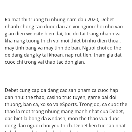
Ra mat thi truong tu nhung nam dau 2020, Debet
nhanh chong tao duoc dau an voi nguoi choi nho vao
giao dien website hien dai, toc do tai trang nhanh va
kha nang tuong thich voi moi thiet bi nhu dien thoai,
may tinh bang va may tinh de ban. Nguoi choi co the
de dang dang ky tai khoan, nap rut tien, tham gia dat
cuoc chi trong vai thao tac don gian.
Debet cung cap da dang cac san pham ca cuoc hap
dan nhu: the thao, casino truc tuyen, game bai doi
thuong, ban ca, xo so va eSports. Trong do, ca cuoc the
thao la mot trong nhung mang manh nhat cua Debet,
dac biet la bong da &ndash; mon the thao vua duoc
dong dao nguoi choi yeu thich. Debet lien tuc cap nhat