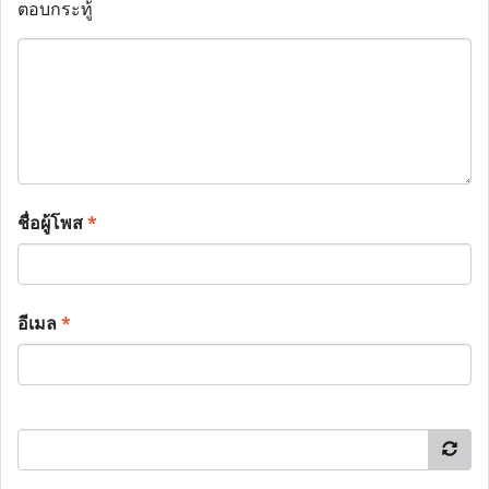
ตอบกระทู้
ชื่อผู้โพส
*
อีเมล
*