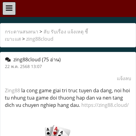
กระดานสนทนา
>
ลับ รับเรื่อง แจ้งเหตุ ชี้
เบาะแส
>
zing88cloud
zing88cloud
(75 อ่าน)
22 พ.ค. 2568 13:07
แจ้งลบ
Zing88
la cong game giai tri truc tuyen da dang, noi hoi
tu nhung tua game doi thuong hap dan va nen tang
dich vu chuyen nghiep hang dau.
https://zing88.cloud/