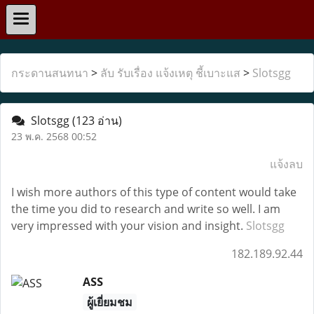
กระดานสนทนา
>
ลับ รับเรื่อง แจ้งเหตุ ชี้เบาะแส
>
Slotsgg
Slotsgg
(123 อ่าน)
23 พ.ค. 2568 00:52
แจ้งลบ
I wish more authors of this type of content would take
the time you did to research and write so well. I am
very impressed with your vision and insight.
Slotsgg
182.189.92.44
ASS
ผู้เยี่ยมชม