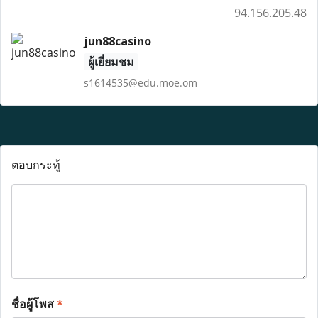
94.156.205.48
jun88casino
ผู้เยี่ยมชม
s1614535@edu.moe.om
ตอบกระทู้
ชื่อผู้โพส
*