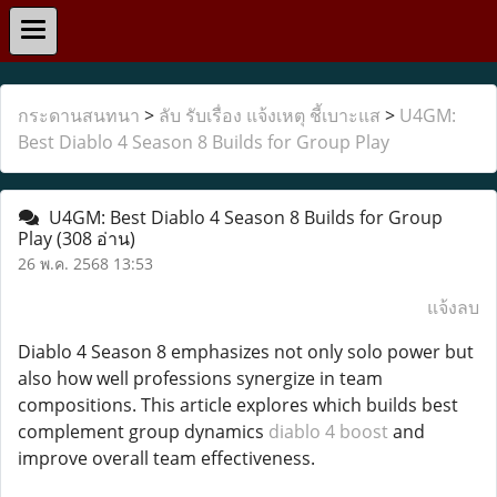
กระดานสนทนา
>
ลับ รับเรื่อง แจ้งเหตุ ชี้เบาะแส
>
U4GM:
Best Diablo 4 Season 8 Builds for Group Play
U4GM: Best Diablo 4 Season 8 Builds for Group
Play
(308 อ่าน)
26 พ.ค. 2568 13:53
แจ้งลบ
Diablo 4 Season 8 emphasizes not only solo power but
also how well professions synergize in team
compositions. This article explores which builds best
complement group dynamics
diablo 4 boost
and
improve overall team effectiveness.