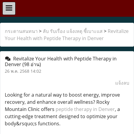
กระดานสนทนา
>
ลับ รับเรื่อง แจ้งเหตุ ชี้เบาะแส
>
Revitalize
Your Health with Peptide Therapy in Denver
Revitalize Your Health with Peptide Therapy in
Denver
(98 อ่าน)
26 พ.ค. 2568 14:02
แจ้งลบ
Looking for a natural way to boost energy, improve
recovery, and enhance overall wellness? Rocky
Mountain Clinic offers
peptide therapy in Denver
, a
cutting-edge treatment designed to optimize your
body&rsquo;s functions.