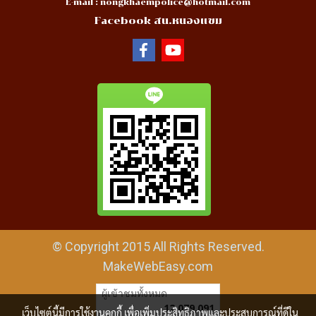
E-mail :
nongkhaempolice@hotmail.com
Facebook สน.หนองแขม
© Copyright 2015 All Rights Reserved.
MakeWebEasy.com
ผู้เข้าชมทั้งหมด
12,079,091
เว็บไซต์นี้มีการใช้งานคุกกี้ เพื่อเพิ่มประสิทธิภาพและประสบการณ์ที่ดีใน