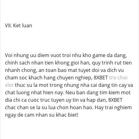
VII. Ket luan
Voi nhung uu diem vuot troi nhu kho game da dang,
chinh sach nhan tien khong gioi han, quy trinh rut tien
nhanh chong, an toan bao mat tuyet doi va dich vu
cham soc khach hang chuyen nghiep, 8XBET
tro choi
slot
thuc su la mot trong nhung nha cai dang tin cay va
chat luong nhat hien nay. Neu ban dang tim kiem mot
dia chi ca cuoc truc tuyen uy tin va hap dan, 8XBET
chac chan se la su lua chon hoan hao. Hay trai nghiem
ngay de cam nhan su khac biet!