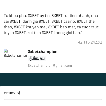
Tu khoa phu: 8XBET uy tin, 8XBET rut tien nhanh, nha
cai 8XBET, danh gia 8XBET, 8XBET casino, 8XBET the
thao, 8XBET khuyen mai, 8XBET bao mat, ca cuoc truc
tuyen 8XBET, rut tien 8XBET khong gioi han."
42.116.242.92
8xbetchampion
ผู้เยี่ยมชม
8xbetchampion@gmail.com
ตอบกระทู้