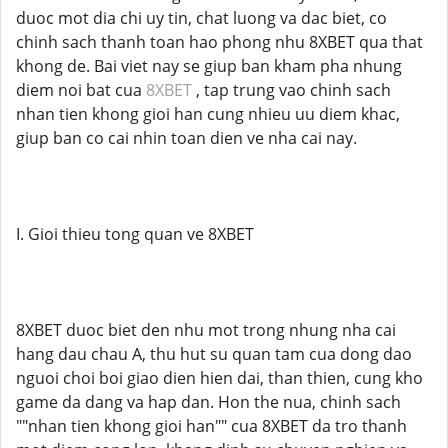
duoc mot dia chi uy tin, chat luong va dac biet, co
chinh sach thanh toan hao phong nhu 8XBET qua that
khong de. Bai viet nay se giup ban kham pha nhung
diem noi bat cua
8XBET
, tap trung vao chinh sach
nhan tien khong gioi han cung nhieu uu diem khac,
giup ban co cai nhin toan dien ve nha cai nay.
I. Gioi thieu tong quan ve 8XBET
8XBET duoc biet den nhu mot trong nhung nha cai
hang dau chau A, thu hut su quan tam cua dong dao
nguoi choi boi giao dien hien dai, than thien, cung kho
game da dang va hap dan. Hon the nua, chinh sach
""nhan tien khong gioi han"" cua 8XBET da tro thanh