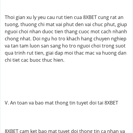
Thoi gian xu ly yeu cau rut tien cua 8XBET cung rat an
tuong, thuong chi mat vai phut den vai chuc phut, giup
nguoi choi nhan duoc tien thang cuoc mot cach nhanh
chong nhat. Doi ngu ho tro khach hang chuyen nghiep
va tan tam luon san sang ho tro nguoi choi trong suot
qua trinh rut tien, giai dap moi thac mac va huong dan
chi tiet cac buoc thuc hien.
V. An toan va bao mat thong tin tuyet doi tai 8XBET
8XBET cam ket bao mat tuyet doi thong tin ca nhan va