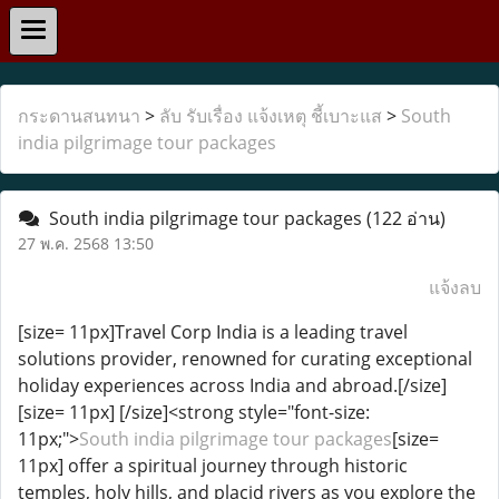
กระดานสนทนา
>
ลับ รับเรื่อง แจ้งเหตุ ชี้เบาะแส
>
South
india pilgrimage tour packages
South india pilgrimage tour packages
(122 อ่าน)
27 พ.ค. 2568 13:50
แจ้งลบ
[size= 11px]Travel Corp India is a leading travel
solutions provider, renowned for curating exceptional
holiday experiences across India and abroad.[/size]
[size= 11px] [/size]<strong style="font-size:
11px;">
South india pilgrimage tour packages
[size=
11px] offer a spiritual journey through historic
temples, holy hills, and placid rivers as you explore the