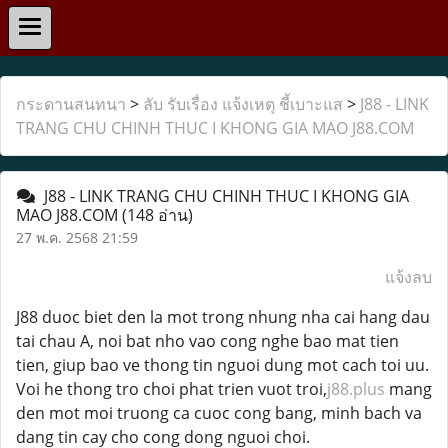
กระดานสนทนา
>
ลับ รับเรื่อง แจ้งเหตุ ชี้เบาะแส
>
J88 - LINK
TRANG CHU CHINH THUC I KHONG GIA MAO J88.COM
J88 - LINK TRANG CHU CHINH THUC I KHONG GIA
MAO J88.COM
(148 อ่าน)
27 พ.ค. 2568 21:59
แจ้งลบ
J88 duoc biet den la mot trong nhung nha cai hang dau
tai chau A, noi bat nho vao cong nghe bao mat tien
tien, giup bao ve thong tin nguoi dung mot cach toi uu.
Voi he thong tro choi phat trien vuot troi,
j88.plus
mang
den mot moi truong ca cuoc cong bang, minh bach va
dang tin cay cho cong dong nguoi choi.