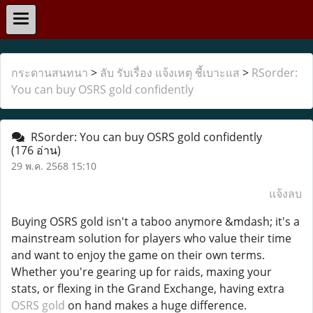
กระดานสนทนา
>
ลับ รับเรื่อง แจ้งเหตุ ชี้เบาะแส
>
RSorder:
You can buy OSRS gold confidently
RSorder: You can buy OSRS gold confidently
(176 อ่าน)
29 พ.ค. 2568 15:10
แจ้งลบ
Buying OSRS gold isn't a taboo anymore &mdash; it's a
mainstream solution for players who value their time
and want to enjoy the game on their own terms.
Whether you're gearing up for raids, maxing your
stats, or flexing in the Grand Exchange, having extra
OSRS gold
on hand makes a huge difference.