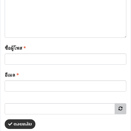
ชื่อผู้โพส
*
อีเมล
*
ตอบกลับ