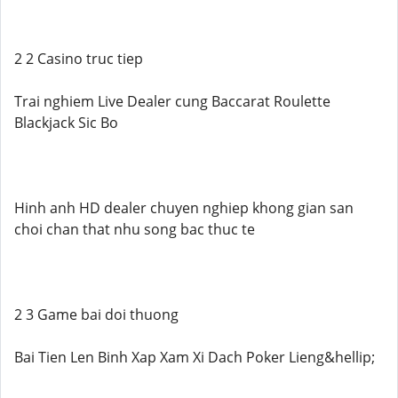
2 2 Casino truc tiep
Trai nghiem Live Dealer cung Baccarat Roulette
Blackjack Sic Bo
Hinh anh HD dealer chuyen nghiep khong gian san
choi chan that nhu song bac thuc te
2 3 Game bai doi thuong
Bai Tien Len Binh Xap Xam Xi Dach Poker Lieng&hellip;