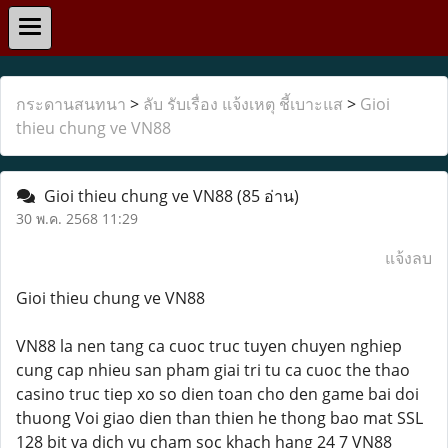
กระดานสนทนา
>
ลับ รับเรื่อง แจ้งเหตุ ชี้เบาะแส
>
Gioi
thieu chung ve VN88
Gioi thieu chung ve VN88
(85 อ่าน)
30 พ.ค. 2568 11:29
แจ้งลบ
Gioi thieu chung ve VN88
VN88 la nen tang ca cuoc truc tuyen chuyen nghiep
cung cap nhieu san pham giai tri tu ca cuoc the thao
casino truc tiep xo so dien toan cho den game bai doi
thuong Voi giao dien than thien he thong bao mat SSL
128 bit va dich vu cham soc khach hang 24 7 VN88