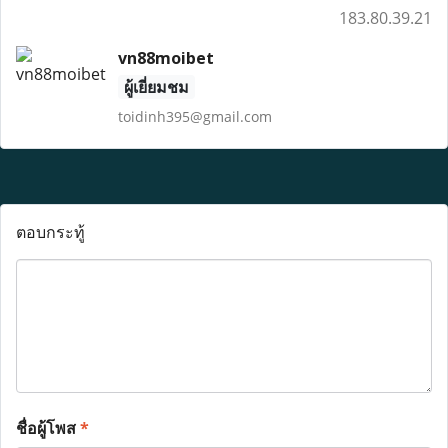
183.80.39.21
vn88moibet
ผู้เยี่ยมชม
toidinh395@gmail.com
ตอบกระทู้
ชื่อผู้โพส
*