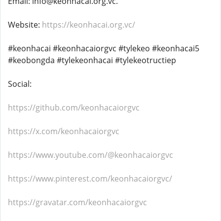
Email: info@keonhacai.org.vc.
Website:
https://keonhacai.org.vc/
#keonhacai #keonhacaiorgvc #tylekeo #keonhacai5
#keobongda #tylekeonhacai #tylekeotructiep
Social:
https://github.com/keonhacaiorgvc
https://x.com/keonhacaiorgvc
https://www.youtube.com/@keonhacaiorgvc
https://www.pinterest.com/keonhacaiorgvc/
https://gravatar.com/keonhacaiorgvc