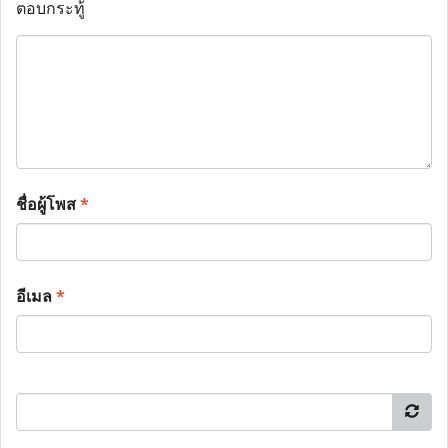
ตอบกระทู้
ชื่อผู้โพส
*
อีเมล
*