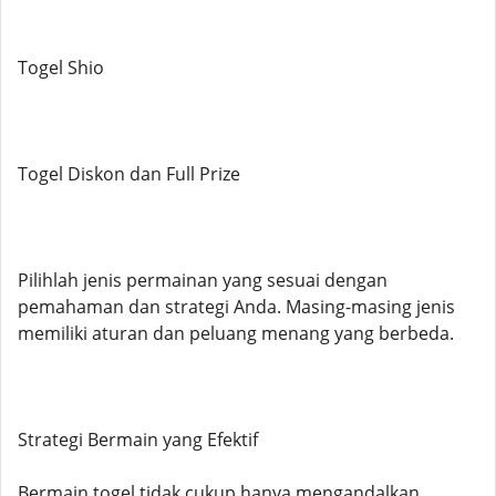
Togel Shio
Togel Diskon dan Full Prize
Pilihlah jenis permainan yang sesuai dengan
pemahaman dan strategi Anda. Masing-masing jenis
memiliki aturan dan peluang menang yang berbeda.
Strategi Bermain yang Efektif
Bermain togel tidak cukup hanya mengandalkan