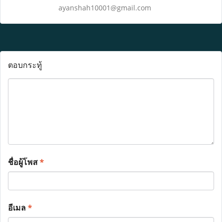
ayanshah10001@gmail.com
ตอบกระทู้
ชื่อผู้โพส
*
อีเมล
*