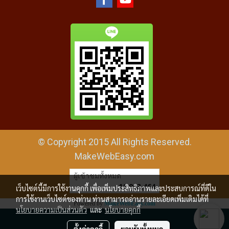
© Copyright 2015 All Rights Reserved.
MakeWebEasy.com
ผู้เข้าชมทั้งหมด
11,993,464
เว็บไซต์นี้มีการใช้งานคุกกี้ เพื่อเพิ่มประสิทธิภาพและประสบการณ์ที่ดีใน
การใช้งานเว็บไซต์ของท่าน ท่านสามารถอ่านรายละเอียดเพิ่มเติมได้ที่
Powered by
MakeWebEasy.com
นโยบายความเป็นส่วนตัว
และ
นโยบายคุกกี้